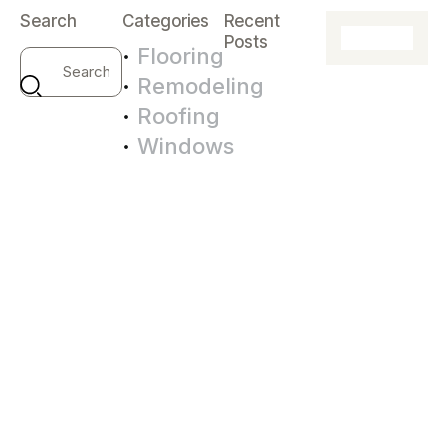
Search
Categories
Recent
Posts
Flooring
NEWS
Remodeling
M
Roofing
Windows
o
d
e
r
n
s
t
r
u